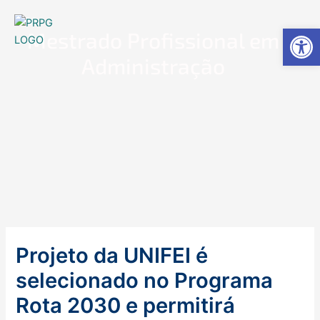
Ir
MPA
para
Ab
Mestrado Profissional em
o
conteúdo
Administração
Projeto da UNIFEI é
selecionado no Programa
Rota 2030 e permitirá